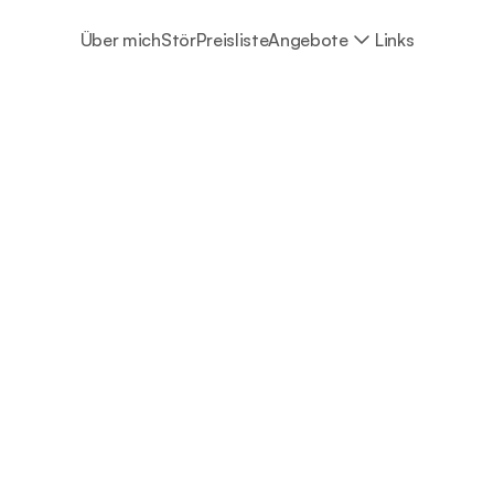
Über mich
Stör
Preisliste
Angebote
Links
W
e
i
t
e
r
e
r
e
l
e
v
a
n
t
e
L
i
n
k
s